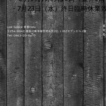
・​​7月23日（水）終日臨時休業
・2025年6月9日（月）オー
営
Live Space 音屋Halu
定
〒254-0042 神奈川県平塚市明石町22-11BZセブンビル1階​
© 
Tel: 0463-20-8675